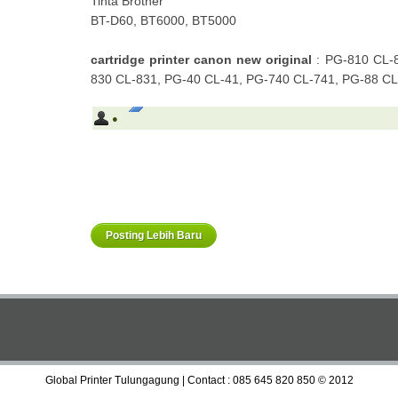
Tinta Brother
BT-D60, BT6000, BT5000
cartridge printer canon new original
: PG-810 CL-8
830 CL-831, PG-40 CL-41, PG-740 CL-741, PG-88 CL
●
Posting Lebih Baru
Global Printer Tulungagung | Contact : 085 645 820 850
© 2012