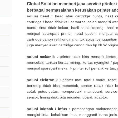
Global Solution memberi jasa service printer
berbagai permasalahan kerusakan printer and
solusi head :
head atau cartridge buntu, hasil ce
cartridge / head tidak keluar warna, salah mengisi warn
buntu, tinta tidak keluar, hasil cetak kosong, hasi
menjual sparepart printer head epson, menjual ca
cartridge canon refill original untuk solusi penggantia
juga menyediakan cartridge canon dan hp NEW origina
solusi mekanik :
printer tidak bisa menarik kertas,
mencetak, tarikan kertas miring, kertas nyangkut / pa
menjual sparepart mekanik printer roll penarik kertas, 
solusi elektronik :
printer mati total / matot, reset
berkedip tidak bisa mencetak, sensor rusak tidak be
cetak putus-putus, memperbaiki mainboard, servic
sensor, timing disk, pita encoder, board, adaptor.
solusi inktank / infus :
pemasangan maintenance inf
mengisi tinta, kehabisan tinta, mengganti kuras jenis