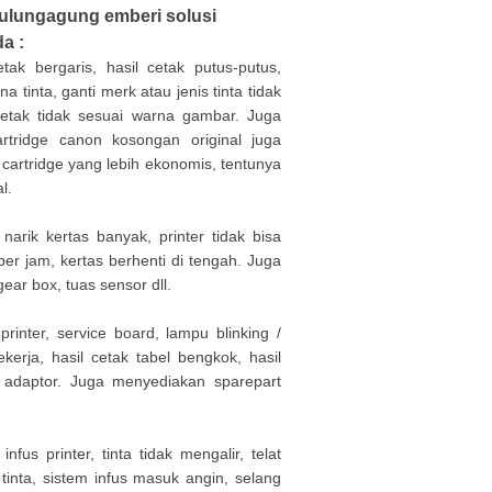
 tulungagung emberi solusi
a :
tak bergaris, hasil cetak putus-putus,
a tinta, ganti merk atau jenis tinta tidak
l cetak tidak sesuai warna gambar. Juga
rtridge canon kosongan original juga
n cartridge yang lebih ekonomis, tentunya
l.
 narik kertas banyak, printer tidak bisa
per jam, kertas berhenti di tengah. Juga
gear box, tuas sensor dll.
 printer, service board, lampu blinking /
kerja, hasil cetak tabel bengkok, hasil
e adaptor. Juga menyediakan sparepart
us printer, tinta tidak mengalir, telat
 tinta, sistem infus masuk angin, selang