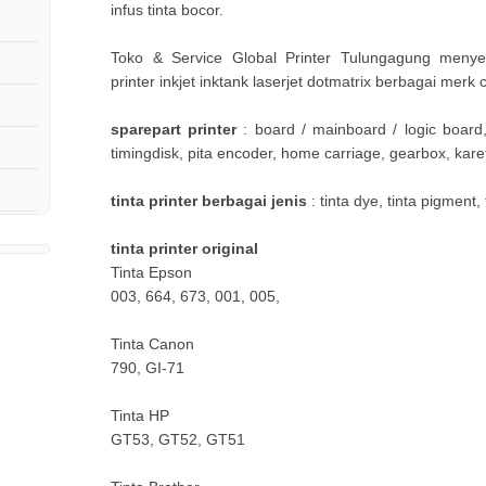
infus tinta bocor.
Toko & Service Global Printer Tulungagung menye
printer inkjet inktank laserjet dotmatrix berbagai merk
sparepart printer
: board / mainboard / logic board,
timingdisk, pita encoder, home carriage, gearbox, karet r
tinta printer berbagai jenis
: tinta dye, tinta pigment, 
tinta printer original
Tinta Epson
003, 664, 673, 001, 005,
Tinta Canon
790, GI-71
Tinta HP
GT53, GT52, GT51